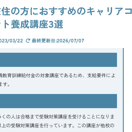
在住の方におすすめのキャリア
、前身の組織から含め10数年以上の運営実績がありま
ント養成講座3選
元組織を活性化しました。「国家資格キャリアコンサル
企業を元気にしたい、地域活性化に貢献したいという思
23/03/22
最終更新日:2026/07/07
携プラットフォームのおすすめの理由をご紹介します。
践教育訓練給付金の対象講座であるため、支給要件によ
ます。
多くの人は合格まで受験対策講座を受けることになりま
以上の受験対策講座を行っています。この講座が他校の