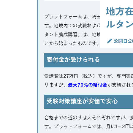
地方
プラットフォームは、埼玉県志木市にあり
ルタ
す。地域内での就職および創業支援や地
タント養成講習」は、地域内にある中小
公開日:20
いから始まったものです。そんな地域連
寄付金が受けられる
受講費は27万円（税込）ですが、専門実
りますが、
最大70％の給付金
が支給され
受験対策講座が安価で安心
合格までの道のりは人それぞれですが、
す。プラットフォームでは、月に1～2回